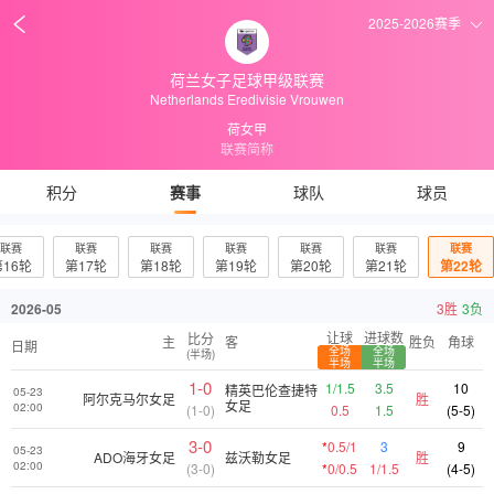
荷兰女子足球甲级联赛
Netherlands Eredivisie Vrouwen
荷女甲
联赛简称
积分
赛事
球队
球员
联赛
联赛
联赛
联赛
联赛
联赛
联赛
第16轮
第17轮
第18轮
第19轮
第20轮
第21轮
第22轮
2026-05
3胜
3负
让球
进球数
比分
主
客
胜负
角球
日期
全场
全场
(半场)
半场
半场
1-0
1/1.5
3.5
10
精英巴伦查捷特
05-23
阿尔克马尔女足
胜
女足
02:00
(1-0)
0.5
1.5
(5-5)
3-0
0.5/1
3
9
05-23
ADO海牙女足
兹沃勒女足
胜
02:00
(3-0)
0/0.5
1/1.5
(4-5)